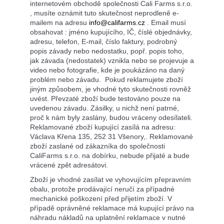
internetovém obchodě společnosti Cali Farms s.r.o.
, musíte oznámit tuto skutečnost neprodleně e-
mailem na adresu
info@califarms.cz
. Email musí
obsahovat
: jméno kupujícího, IČ, číslé objednávky,
adresu, telefon, E-mail, číslo faktury, podrobný
popis závady nebo nedostatku, popř. popis toho,
jak závada (nedostatek) vznikla nebo se projevuje a
video nebo fotografie, kde je poukázáno na daný
problém nebo závadu. Pokud reklamujete zboží
jiným způsobem, je vhodné tyto skutečnosti rovněž
uvést. Převzaté zboží bude testováno pouze na
uvedenou závadu. Zásilky, u nichž není patrné,
proč k nám byly zaslány, budou vráceny odesílateli.
Reklamované zboží kupující zasílá na adresu:
Václava Křena 135, 252 31 Všenory,. Reklamované
zboží zaslané od zákazníka do společnosti
CaliFarms s.r.o. na dobírku, nebude přijaté a bude
vrácené zpět adresátovi.
Zboží je vhodné zasílat ve vyhovujícím přepravním
obalu, protože prodávající neručí za případné
mechanické poškození před přijetím zboží. V
případě oprávněné reklamace má kupující právo na
náhradu nákladů na uplatnění reklamace v nutné