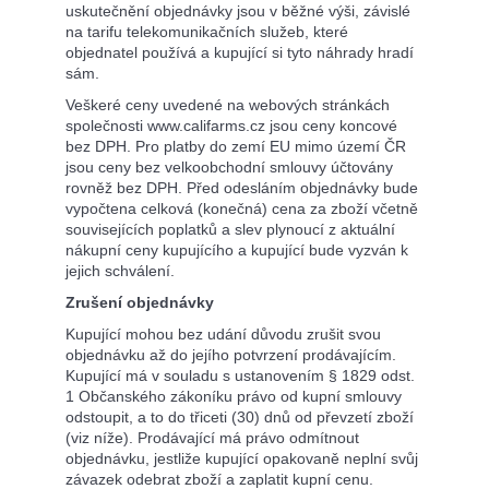
uskutečnění objednávky jsou v běžné výši, závislé
na tarifu telekomunikačních služeb, které
objednatel používá a kupující si tyto náhrady hradí
sám.
Veškeré ceny uvedené na webových stránkách
společnosti www.califarms.cz
jsou ceny koncové
bez DPH. Pro platby do zemí EU mimo území ČR
jsou ceny bez velkoobchodní smlouvy účtovány
rovněž bez
DPH. Před odesláním objednávky bude
vypočtena celková (konečná) cena za zboží včetně
souvisejících poplatků a slev plynoucí z aktuální
nákupní ceny kupujícího a kupující bude vyzván k
jejich schválení.
Zrušení objednávky
Kupující mohou bez udání důvodu zrušit svou
objednávku až do jejího potvrzení prodávajícím.
Kupující má v souladu s ustanovením § 1829 odst.
1 Občanského zákoníku právo od kupní smlouvy
odstoupit, a to do třiceti (30) dnů od převzetí zboží
(viz níže). Prodávající má právo odmítnout
objednávku, jestliže kupující opakovaně neplní svůj
závazek odebrat zboží a zaplatit kupní cenu.