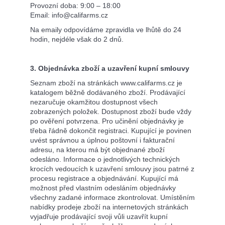
Provozní doba: 9:00 – 18:00
Email: info@califarms.cz
Na emaily odpovídáme zpravidla ve lhůtě do 24
hodin, nejdéle však do 2 dnů.
3. Objednávka zboží a uzavření kupní smlouvy
Seznam zboží na stránkách www.califarms.cz je
katalogem běžně dodávaného zboží. Prodávající
nezaručuje okamžitou dostupnost všech
zobrazených položek. Dostupnost zboží bude vždy
po ověření potvrzena. Pro učinění objednávky je
třeba řádně dokončit registraci. Kupující je povinen
uvést správnou a úplnou poštovní i fakturační
adresu, na kterou má být objednané zboží
odesláno. Informace o jednotlivých technických
krocích vedoucích k uzavření smlouvy jsou patrné z
procesu registrace a objednávání. Kupující má
možnost před vlastním odesláním objednávky
všechny zadané informace zkontrolovat. Umístěním
nabídky prodeje zboží na internetových stránkách
vyjadřuje prodávající svoji vůli uzavřít kupní