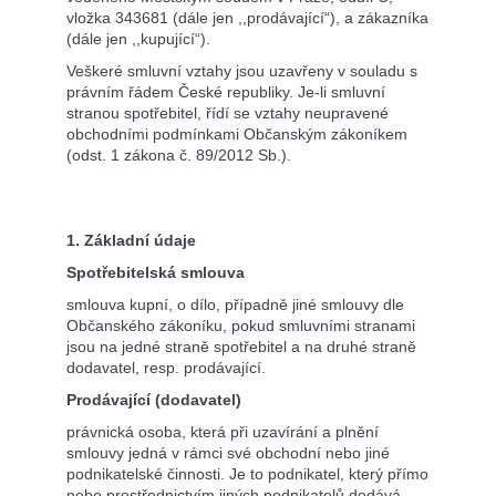
vložka 343681 (dále jen ,,prodávající“), a zákazníka
(dále jen ,,kupující“).
Veškeré smluvní vztahy jsou uzavřeny v souladu s
právním řádem České republiky. Je-li smluvní
stranou spotřebitel, řídí se vztahy neupravené
obchodními podmínkami Občanským zákoníkem
(odst. 1 zákona č. 89/2012 Sb.).
1. Základní údaje
Spotřebitelská smlouva
smlouva kupní, o dílo, případně jiné smlouvy dle
Občanského zákoníku, pokud smluvními stranami
jsou na jedné straně spotřebitel a na druhé straně
dodavatel, resp. prodávající.
Prodávající (dodavatel)
právnická osoba, která při uzavírání a plnění
smlouvy jedná v rámci své obchodní nebo jiné
podnikatelské činnosti. Je to podnikatel, který přímo
nebo prostřednictvím jiných podnikatelů dodává