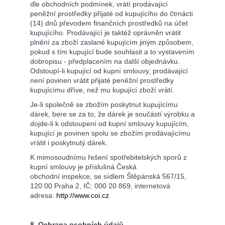
dle obchodních podmínek, vrátí prodávající
peněžní prostředky přijaté od kupujícího do čtrnácti
(14) dnů převodem finančních prostředků na účet
kupujícího. Prodávající je taktéž oprávněn vrátit
plnění za zboží zaslané kupujícím jiným způsobem,
pokud s tím kupující bude souhlasit a to vystavením
dobropisu - předplacením na další objednávku.
Odstoupí-li kupující od kupní smlouvy, prodávající
není povinen vrátit přijaté peněžní prostředky
kupujícímu dříve, než mu kupující zboží vrátí.
Je-li společně se zbožím poskytnut kupujícímu
dárek, bere se za to, že dárek je součástí výrobku a
dojde-li k odstoupení od kupní smlouvy kupujícím,
kupující je povinen spolu se zbožím prodávajícímu
vrátit i poskytnutý dárek.
K mimosoudnímu řešení spotřebitelských sporů z
kupní smlouvy je příslušná Česká
obchodní inspekce, se sídlem Štěpánská 567/15,
120 00 Praha 2, IČ: 000 20 869, internetová
adresa:
http://www.coi.cz
.
8. Ochrana osobních údajů