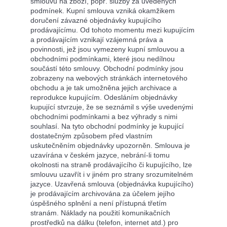
smlouvu na zboží, popř. služby za uvedených
podmínek. Kupní smlouva vzniká okamžikem
doručení závazné objednávky kupujícího
prodávajícímu. Od tohoto momentu mezi kupujícím
a prodávajícím vznikají vzájemná práva a
povinnosti, jež jsou vymezeny kupní smlouvou a
obchodními podmínkami, které jsou nedílnou
součástí této smlouvy. Obchodní podmínky jsou
zobrazeny na webových stránkách internetového
obchodu a je tak umožněna jejich archivace a
reprodukce kupujícím. Odesláním objednávky
kupující stvrzuje, že se seznámil s výše uvedenými
obchodními podmínkami a bez výhrady s nimi
souhlasí. Na tyto obchodní podmínky je kupující
dostatečným způsobem před vlastním
uskutečněním objednávky upozorněn. Smlouva je
uzavírána v českém jazyce, nebrání-li tomu
okolnosti na straně prodávajícího či kupujícího, lze
smlouvu uzavřít i v jiném pro strany srozumitelném
jazyce. Uzavřená smlouva (objednávka kupujícího)
je prodávajícím archivována za účelem jejího
úspěšného splnění a není přístupná třetím
stranám. Náklady na použití komunikačních
prostředků na dálku (telefon, internet atd.) pro