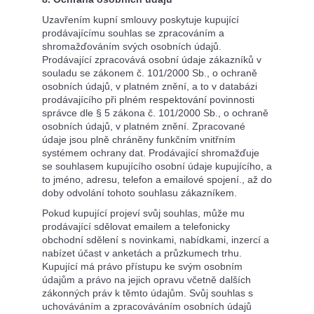
Uzavřením kupní smlouvy poskytuje kupující
prodávajícímu souhlas se zpracováním a
shromažďováním svých osobních údajů.
Prodávající zpracovává osobní údaje zákazníků v
souladu se zákonem č. 101/2000 Sb., o ochraně
osobních údajů, v platném znění, a to v databázi
prodávajícího při plném respektování povinnosti
správce dle § 5 zákona č. 101/2000 Sb., o ochraně
osobních údajů, v platném znění. Zpracované
údaje jsou plně chráněny funkčním vnitřním
systémem ochrany dat. Prodávající shromažďuje
se souhlasem kupujícího osobní údaje kupujícího, a
to jméno, adresu, telefon a emailové spojení., až do
doby odvolání tohoto souhlasu zákazníkem.
Pokud kupující projeví svůj souhlas, může mu
prodávající sdělovat emailem a telefonicky
obchodní sdělení s novinkami, nabídkami, inzercí a
nabízet účast v anketách a průzkumech trhu.
Kupující má právo přístupu ke svým osobním
údajům a právo na jejich opravu včetně dalších
zákonných práv k těmto údajům. Svůj souhlas s
uchováváním a zpracováváním osobních údajů