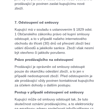
prodávající je povinen zaslat kupujícímu nové
zboží.
7. Odstoupení od smlouvy
Kupující má v souladu s ustanovením § 1829 odst.
1 Občanského zákoníku právo od kupní smlouvy
odstoupit, a to v případě našeho internetového
obchodu do třiceti (30) dnů od převzetí zboží bez
udání důvodů a jakékoliv sankce. Zboží však nesmí
být otevřeno či jakkoliv porušeno.
Právo prodávajícího na odstoupení
Prodávající je oprávněn od smlouvy odstoupit
pouze do okamžiku odeslání zboží, a to jen v
případě nedostupnosti zboží. Před odstoupením je
ale prodávající vždy povinen kontaktovat kupujícího
za účelem dohody o dalším postupu.
Postup v případě odstoupení od smlouvy
Kupující může od smlouvy odstoupit tak, že tuto
skutečnost oznámí prodávajícímu, a to elektronicky
na emailovou adresu společnosti info@califarms.cz,