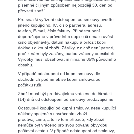
písemně či jiným způsobem nejpozději 30. den od
převzetí zboží
Pro snazší vyřízení odstoupení od smlouvy uveďte
jméno kupujícího, IČ, číslo partnera, adresu,
telefon, E-mail, číslo faktury. Při odstoupení
doporučujeme v průvodním dopise či emailu uvést
číslo objednávky, datum nákupu a přiložit kopii
dokladu o koupi zboží. Zásilky, z nichž není patrné,
proč k nám byly zaslány, budou vráceny odesilateli.
Výrobky musí obsahovat minimálně 85% původního
obsahu.
V případě odstoupení od kupní smlouvy dle
obchodních podmínek se kupní smlouva od
počátku ruší.
Zboží musí být prodávajícímu vráceno do čtrnácti
(14) dnů od odstoupení od smlouvy prodávajícímu.
Odstoupí-li kupující od kupní smlouvy, nese kupující
náklady spojené s navrácením zboží
prodávajícímu, a to i v tom případě, kdy zboží
nemůže být vráceno pro svou povahu obvyklou
poštovní cestou. V případě odstoupení od smlouvy,