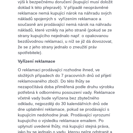
výši k bezpečnému doručení (kupující musí doložit
doklad k této přepravě). V případě neoprávněné
reklamace nemá kupující nárok na náhradu svých
nákladů spojených s vyřízením reklamace a
současně ani prodávající nemá nárok na náhradu
nákladů, které vznikly na jeho straně (pokud se ze
strany kupujícího nejednalo např. o opakovanou
bezdůvodnou reklamaci, u níž se již dá dovozovat,
že se z jeho strany jednalo o zneužití práv
spotřebitele).
Vyřízení reklamace
O reklamaci prodávající rozhodne ihned, ve
složitých případech do 7 pracovních dnů od přijetí
reklamovaného zboží. Do této lhůty se
nezapočítává doba přiměřená podle druhu výrobku
potřebná k odbornému posouzení vady. Reklamace
včetně vady bude vyřízena bez zbytečného
odkladu, nejpozději do 30 kalendářních dnů ode
dne uplatnění reklamace, pokud se prodávající s
kupujícím nedohodne jinak. Prodávající vyrozumí
kupujícího o výsledku reklamace emailem. Po
uplynutí uvedené lhůty, má kupující stejná práva,
jako by se jednalo o vadu, kterou nelze odstranit a