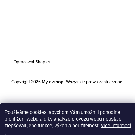
Stopka
Opracował Shoptet
Copyright 2026
My e-shop
. Wszystkie prawa zastrzeżone.
Przejść
do
treści
Používáme cookies, abychom Vám umožnili pohodlné
prohlížení webu a díky analýze provozu webu neustále
zlepšovali jeho funkce, výkon a použitelnost.
Více informací