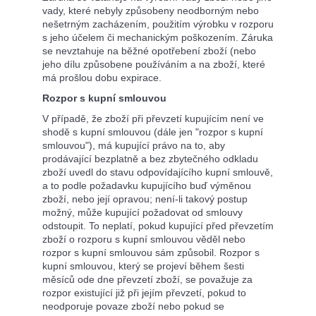
vady, které nebyly způsobeny neodborným nebo
nešetrným zacházením, použitím výrobku v rozporu
s jeho účelem či mechanickým poškozením. Záruka
se nevztahuje na běžné opotřebení zboží (nebo
jeho dílu způsobene používáním a na zboží, které
má prošlou dobu expirace.
Rozpor s kupní smlouvou
V případě, že zboží při převzetí kupujícím není ve
shodě s kupní smlouvou (dále jen "rozpor s kupní
smlouvou"), má kupující právo na to, aby
prodávající bezplatně a bez zbytečného odkladu
zboží uvedl do stavu odpovídajícího kupní smlouvě,
a to podle požadavku kupujícího buď výměnou
zboží, nebo její opravou; není-li takový postup
možný, může kupující požadovat od smlouvy
odstoupit. To neplatí, pokud kupující před převzetím
zboží o rozporu s kupní smlouvou věděl nebo
rozpor s kupní smlouvou sám způsobil. Rozpor s
kupní smlouvou, který se projeví během šesti
měsíců ode dne převzetí zboží, se považuje za
rozpor existující již při jejím převzetí, pokud to
neodporuje povaze zboží nebo pokud se