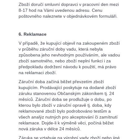
Zboží doručí smluvní dopravci v pracovní den mezi
8-17 hod na Vámi uvedenou adresu. Cenu
poštovného naleznete v objednávkovém formuláři.
6. Reklamace
V případě, že kupující objevil na zakoupeném zboží
v průběhu záruční doby vadu, která nebyla
způsobena jeho nevhodným používáním, ale vadou
zboží samotného, nebo zboží neplní funkci i za
předpokladu dodržení návodu k použití, má právo
na reklamaci zboží.
Záruční doba začíná běžet převzetím zboží
kupujícím. Prodávající poskytuje na dodané zboží
záruku stanovenou Občanským zákoníkem tj. 24
měsíců. Záruční doba se prodlužuje o dobu, po
kterou bylo zboží v záruční opravě tj. doba, kdy
reklamované zboží bylo podrobováno testům a
všech analýz nutných pro akceptování či zamítnutí
reklamace. Dojde-li k výměně věci, počíná běžet
nová záruka v délce 24 měsíců.
Záruka se vztahuje na výrobní vady zboží nebo jiné