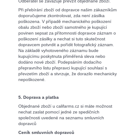
Odběratel se zavazuje převzít objednané zboží.
Při přebírání zboží od dopravce našim zákazníkům
doporučujeme zkontrolovat, zda není zásilka
poškozena. V případě mechanického poškození
obalu zboží nebo zboží samotného je kupující
povinen sepsat za přítomnosti dopravce záznam o
poškození zásilky a nechat si tuto skutečnost
dopravcem potvrdit a pořídit fotografický záznam.
Na základě vyhotoveného záznamu bude
kupujícímu poskytnuta přiměřená sleva nebo
dodáno nové zboží. Podepsáním dodacího
přepravního listu přepravci kupující souhlasí s
převzetím zboží a stvrzuje, že dorazilo mechanicky
nepoškozené.
5. Doprava a platba
Objednané zboží u califarms.cz si máte možnost
nechat zaslat pomocí jedné ze spedičních
společnosti uvedené na seznamu smluvních
dopravců
Ceník smluvních dopravců