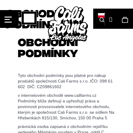
Koszyk
Obchodní
Zaloguj
Szukaj
Ko
podmínky
się
Obchodní
Czego
Z
Z
podmínky
szukasz?
powrotem
powrotem
Tyto obchodní podmínky jsou platné pro nákup
produktů společnosti Cali Farms s.r.o. IČO:
098 61
602 DIČ: CZ09861602
Szukaj
v internetovém obchodě www.califarms.cz
Podmínky blíže definují a upřesňují práva a
povinnosti provozovatele internetového obchodu,
kterým je společnost Cali Farms s.r.o. se sídlem
Na
Polecamy
Hřebenkách 815/130, Smíchov, 150 00 Praha 5
právnická osoba zapsaná v obchodním rejstříku
vedeného Městským soudem v Praze, oddíl C,