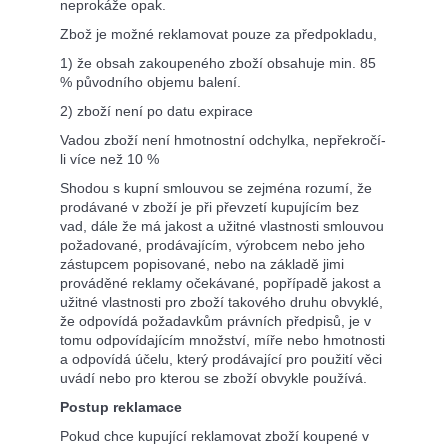
neprokáže opak.
Zbož je možné reklamovat pouze za předpokladu,
1) že obsah zakoupeného zboží obsahuje min. 85
% původního objemu balení.
2) zboží není po datu expirace
Vadou zboží není hmotnostní odchylka, nepřekročí-
li více než 10 %
Shodou s kupní smlouvou se zejména rozumí, že
prodávané v zboží je při převzetí kupujícím bez
vad, dále že má jakost a užitné vlastnosti smlouvou
požadované, prodávajícím, výrobcem nebo jeho
zástupcem popisované, nebo na základě jimi
prováděné reklamy očekávané, popřípadě jakost a
užitné vlastnosti pro zboží takového druhu obvyklé,
že odpovídá požadavkům právních předpisů, je v
tomu odpovídajícím množství, míře nebo hmotnosti
a odpovídá účelu, který prodávající pro použití věci
uvádí nebo pro kterou se zboží obvykle používá.
Postup reklamace
Pokud chce kupující reklamovat zboží koupené v