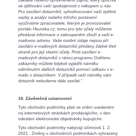
základě našeho oprávněného zájmu, který spočívá
ve zjišťování vaší spokojenosti s nákupem u nás.
Pro zasílání dotazníků, vyhodnocování vaší zpětné
vazby a analýz našeho tržního postavení
využíváme zpracovatele, kterým je provozovatel
portálu Heureka.cz; tomu pro tyto účely můžeme
předávat informace o zakoupeném zboží a vaši e-
mailovou adresu. Vaše osobní údaje nejsou při
zasílání e-mailových dotazníků předány žádné třetí
straně pro její vlastní účely. Proti zasílání e-
mailových dotazníků v rámci programu Ověřeno
zákazníky můžete kdykoli vyjádřit námitku
odmítnutím dalších dotazníků pomocí odkazu v e-
mailu s dotazníkem. V případě vaší námitky vám
dotazník nebudeme dále zasílat.“
10. Závěrečná ustanovení
Tyto obchodní podmínky platí ve znění uvedeném
na internetových stránkách prodávajícího, v den
odeslání elektronické objednávky kupujícím.
Tyto obchodní podmínky nabývají účinnosti 1. 2.
2021 . Změny v obchodních podmínkách vyhrazeny