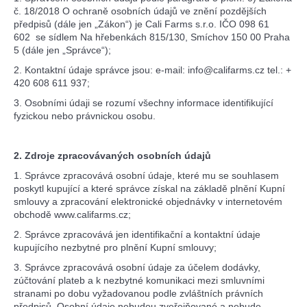
č. 18/2018 O ochraně osobních údajů ve znění pozdějších
předpisů (dále jen „Zákon“) je Cali Farms s.r.o. IČO 098 61
602
se sídlem Na hřebenkách 815/130, Smíchov 150 00 Praha
5 (dále jen „Správce“);
2. Kontaktní údaje správce jsou: e-mail: info@califarms.cz tel.: +
420 608 611 937;
3. Osobními údaji se rozumí všechny informace identifikující
fyzickou nebo právnickou osobu.
2. Zdroje zpracovávaných osobních údajů
1. Správce zpracovává osobní údaje, které mu se souhlasem
poskytl kupující a které správce získal na základě plnění Kupní
smlouvy a zpracování elektronické objednávky v internetovém
obchodě www.califarms.cz;
2. Správce zpracovává jen identifikační a kontaktní údaje
kupujícího nezbytné pro plnění Kupní smlouvy;
3. Správce zpracovává osobní údaje za účelem dodávky,
zúčtování plateb a k nezbytné komunikaci mezi smluvními
stranami po dobu vyžadovanou podle zvláštních právních
předpisů. Osobní údaje nebudou zveřejňované a nebude