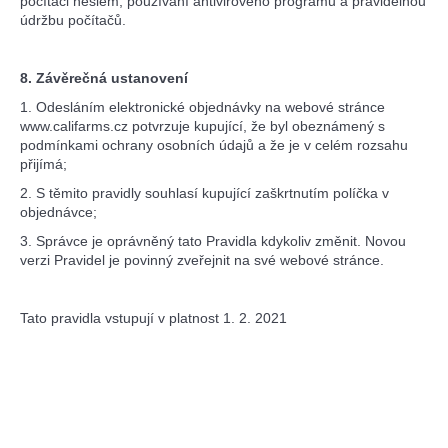
počítači heslem, používání antivirového programu a pravidelnou
údržbu počítačů.
8. Závěrečná ustanovení
1. Odesláním elektronické objednávky na webové stránce
www.califarms.cz potvrzuje kupující, že byl obeznámený s
podmínkami ochrany osobních údajů a že je v celém rozsahu
přijímá;
2. S těmito pravidly souhlasí kupující zaškrtnutím políčka v
objednávce;
3. Správce je oprávněný tato Pravidla kdykoliv změnit. Novou
verzi Pravidel je povinný zveřejnit na své webové stránce.
Tato pravidla vstupují v platnost 1. 2. 2021