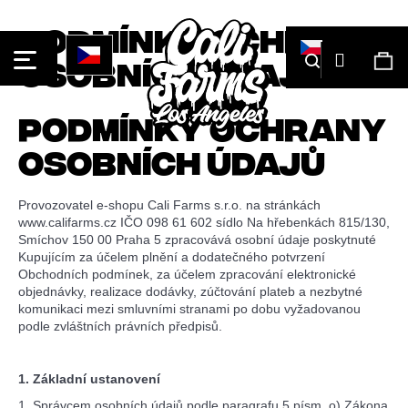
Košík
Podmínky ochrany
Přihláše
Hledat
Ná
osobních údajů
ko
Podmínky ochrany
Co
Zpět
Zpět
osobních údajů
potřebujete
najít?
Provozovatel e-shopu Cali Farms s.r.o. na stránkách
www.califarms.cz IČO 098 61 602 sídlo Na hřebenkách 815/130,
Smíchov 150 00 Praha 5 zpracovává osobní údaje poskytnuté
Kupujícím za účelem plnění a dodatečného potvrzení
Obchodních podmínek, za účelem zpracování elektronické
objednávky, realizace dodávky, zúčtování plateb a nezbytné
komunikaci mezi smluvními stranami po dobu vyžadovanou
Hledat
podle zvláštních právních předpisů.
1. Základní ustanovení
Doporučujeme
1. Správcem osobních údajů podle paragrafu 5 písm. o) Zákona