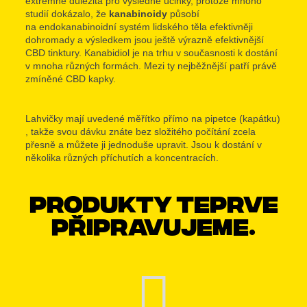
extrémně důležitá pro výsledné účinky, protože mnoho
studií dokázalo, že
kanabinoidy
působí
na endokanabinoidní systém lidského těla efektivněji
dohromady a výsledkem jsou ještě výrazně efektivnější
CBD tinktury. Kanabidiol je na trhu v současnosti k dostání
v mnoha různých formách. Mezi ty nejběžnější patří právě
zmíněné CBD kapky.
Lahvičky mají uvedené měřítko přímo na pipetce (kapátku)
, takže svou dávku znáte bez složitého počítání zcela
přesně a můžete ji jednoduše upravit. Jsou k dostání v
několika různých příchutích a koncentracích.
Produkty teprve
připravujeme.