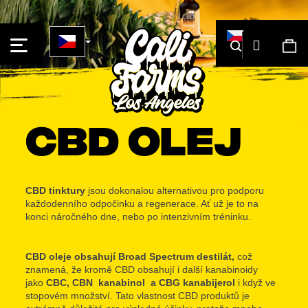
Košík
Přihláše
Hledat
Ná
ko
Co
Zpět
Zpět
CBD olej
potřebujete
najít?
CBD tinktury
jsou dokonalou alternativou pro podporu
každodenního odpočinku a regenerace. Ať už je to na
konci náročného dne, nebo po intenzivním tréninku.
Hledat
CBD oleje obsahují Broad Spectrum destilát,
což
znamená, že kromě CBD obsahují i další kanabinoidy
jako
CBC, CBN
kanabinol
a CBG kanabijerol
i když ve
Doporučujeme
stopovém množství. Tato vlastnost CBD produktů je