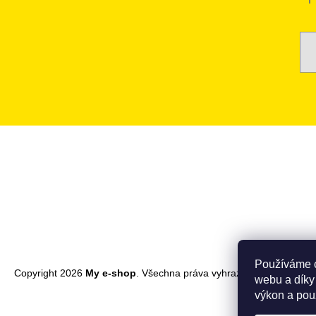
Zápatí
Používáme c
Copyright 2026
My e-shop
. Všechna práva vyhrazena.
webu a díky
výkon a pou
Přejít
na