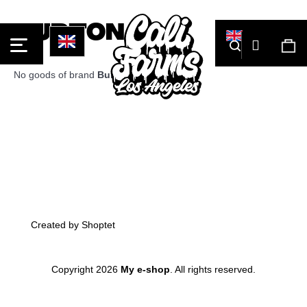
Cart
Burton
Login
Search
Sh
car
No goods of brand
Burton
were found...
What
Back
Back
are
you
looking
for?
Footer
Created by Shoptet
Copyright 2026
My e-shop
. All rights reserved.
Skip
Search
to
content