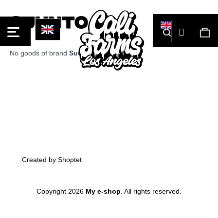
Cart
Suunto
Login
Search
Sh
car
No goods of brand
Suunto
were found...
What
Back
Back
are
you
looking
for?
Footer
Created by Shoptet
Copyright 2026
My e-shop
. All rights reserved.
Skip
Search
to
content