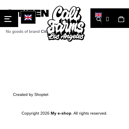
Cart
Citizen
Login
Search
Sh
car
No goods of brand
Citizen
were found...
What
Back
Back
are
you
looking
for?
Footer
Created by Shoptet
Copyright 2026
My e-shop
. All rights reserved.
Skip
Search
to
content