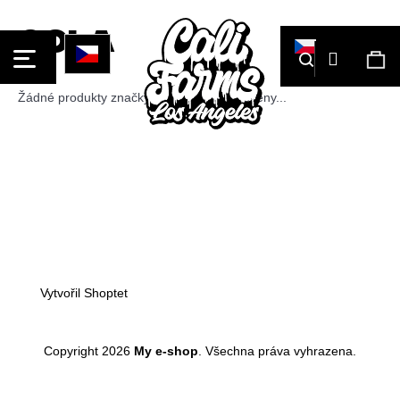
Košík
Gola
Přihláše
Hledat
Ná
ko
Žádné produkty značky
Gola
nebyly nalezeny...
Co
Zpět
Zpět
potřebujete
najít?
Zápatí
Vytvořil Shoptet
Hledat
Copyright 2026
My e-shop
. Všechna práva vyhrazena.
Přejít
na
Doporučujeme
obsah